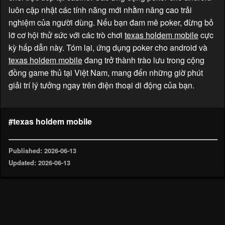
luôn cập nhật các tính năng mới nhằm nâng cao trải
nghiệm của người dùng. Nếu bạn đam mê poker, đừng bỏ
lỡ cơ hội thử sức với các trò chơi
texas holdem mobile
cực
kỳ hấp dẫn này. Tóm lại, ứng dụng poker cho android và
texas holdem mobile
đang trở thành trào lưu trong cộng
đồng game thủ tại Việt Nam, mang đến những giờ phút
giải trí lý tưởng ngay trên điện thoại di động của bạn.
#texas holdem mobile
Published: 2026-06-13
Updated: 2026-06-13