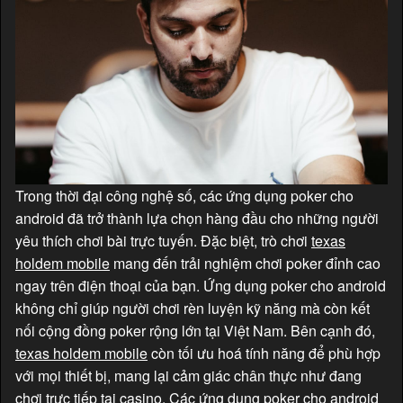
Trong thời đại công nghệ số, các ứng dụng poker cho
android đã trở thành lựa chọn hàng đầu cho những người
yêu thích chơi bài trực tuyến. Đặc biệt, trò chơi
texas
holdem mobile
mang đến trải nghiệm chơi poker đỉnh cao
ngay trên điện thoại của bạn. Ứng dụng poker cho android
không chỉ giúp người chơi rèn luyện kỹ năng mà còn kết
nối cộng đồng poker rộng lớn tại Việt Nam. Bên cạnh đó,
texas holdem mobile
còn tối ưu hoá tính năng để phù hợp
với mọi thiết bị, mang lại cảm giác chân thực như đang
chơi trực tiếp tại casino. Các ứng dụng poker cho android