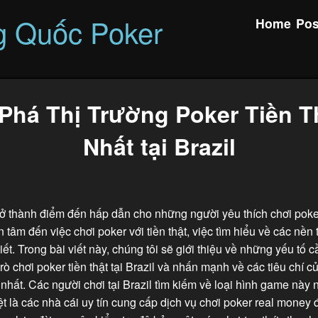
 Quốc Poker
Home
Pos
há Thị Trường Poker Tiền T
Nhất tại Brazil
rở thành điểm đến hấp dẫn cho những người yêu thích chơi poker 
tâm đến việc chơi poker với tiền thật, việc tìm hiểu về các nền 
hiết. Trong bài viết này, chúng tôi sẽ giới thiệu về những yếu tố 
trò chơi poker tiền thật tại Brazil và nhấn mạnh về các tiêu chí c
hất. Các người chơi tại Brazil tìm kiếm về loại hình game này
ệt là các nhà cái uy tín cung cấp dịch vụ chơi poker real money đ