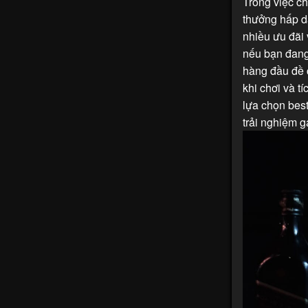
Trong việc ch
thưởng hấp dẫ
nhiều ưu đãi 
nếu bạn đang
hàng đầu đề 
khi chơi và t
lựa chọn bes
trải nghiệm 