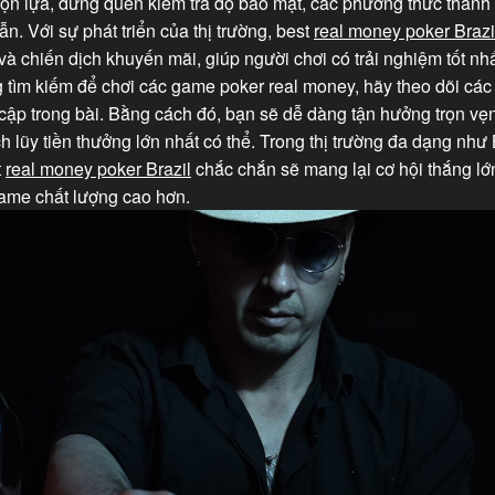
ọn lựa, đừng quên kiểm tra độ bảo mật, các phương thức thanh to
n. Với sự phát triển của thị trường, best
real money poker Brazi
và chiến dịch khuyến mãi, giúp người chơi có trải nghiệm tốt nh
 tìm kiếm để chơi các game poker real money, hãy theo dõi các
cập trong bài. Bằng cách đó, bạn sẽ dễ dàng tận hưởng trọn vẹ
ích lũy tiền thưởng lớn nhất có thể. Trong thị trường đa dạng như 
t
real money poker Brazil
chắc chắn sẽ mang lại cơ hội thắng l
game chất lượng cao hơn.