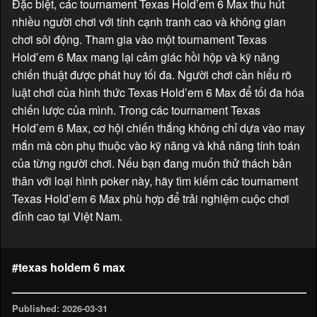
Đặc biệt, các tournament Texas Hold’em 6 Max thu hút
nhiều người chơi với tính cạnh tranh cao và không gian
chơi sôi động. Tham gia vào một tournament Texas
Hold’em 6 Max mang lại cảm giác hồi hộp và kỹ năng
chiến thuật được phát huy tối đa. Người chơi cần hiểu rõ
luật chơi của hình thức Texas Hold’em 6 Max để tối đa hóa
chiến lược của mình. Trong các tournament Texas
Hold’em 6 Max, cơ hội chiến thắng không chỉ dựa vào may
mắn mà còn phụ thuộc vào kỹ năng và khả năng tính toán
của từng người chơi. Nếu bạn đang muốn thử thách bản
thân với loại hình poker này, hãy tìm kiếm các tournament
Texas Hold’em 6 Max phù hợp để trải nghiệm cuộc chơi
đỉnh cao tại Việt Nam.
#texas holdem 6 max
Published: 2026-03-31